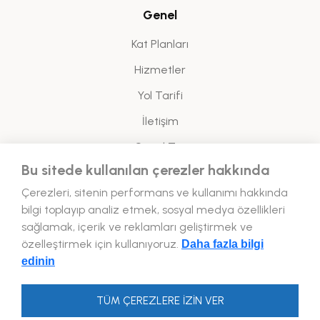
Genel
Kat Planları
Hizmetler
Yol Tarifi
İletişim
Sanal Tur
Bu sitede kullanılan çerezler hakkında
Yasal
Çerezleri, sitenin performans ve kullanımı hakkında
bilgi toplayıp analiz etmek, sosyal medya özellikleri
Enerji Politikası
sağlamak, içerik ve reklamları geliştirmek ve
özelleştirmek için kullanıyoruz.
Daha fazla bilgi
Bizi Takip Edin!
edinin
TÜM ÇEREZLERE İZİN VER