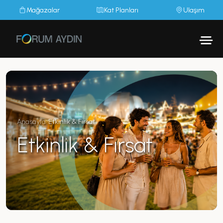
Mağazalar
Kat Planları
Ulaşım
Anasayfa
›
Etkinlik & Fırsat
Etkinlik & Fırsat