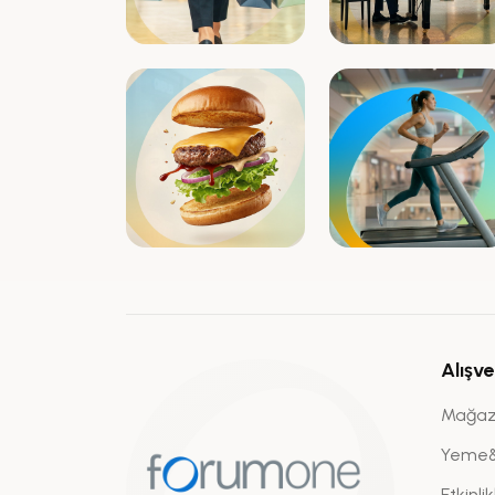
Alışve
Mağaz
Yeme
Etkinli