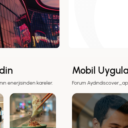
din
Mobil Uygul
nın enerjisinden kareler.
Forum Aydındiscover_a