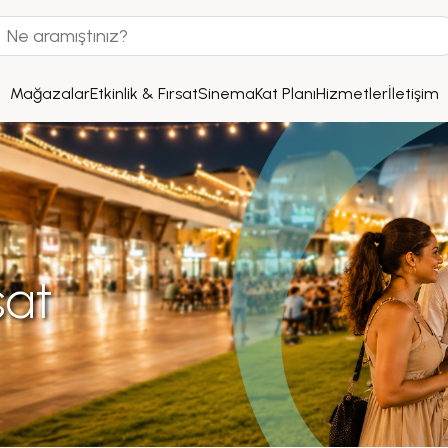
Mağazalar
Etkinlik & Fırsat
Sinema
Kat Planı
Hizmetler
İletişim
sat