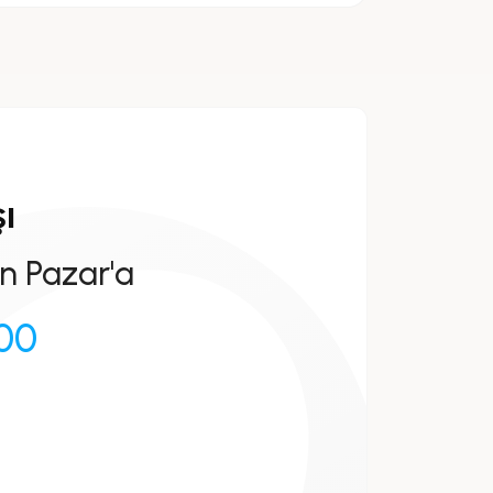
ı
n Pazar'a
:00