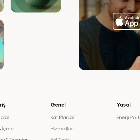
riş
Genel
Yasal
alar
Kat Planları
Enerji Polit
&İçme
Hizmetler
kler&Fırsatlar
Yol Tarifi