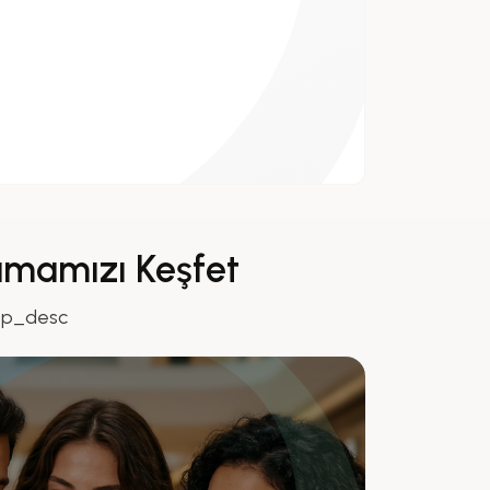
amamızı Keşfet
pp_desc