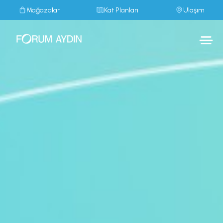
Mağazalar
Kat Planları
Ulaşım