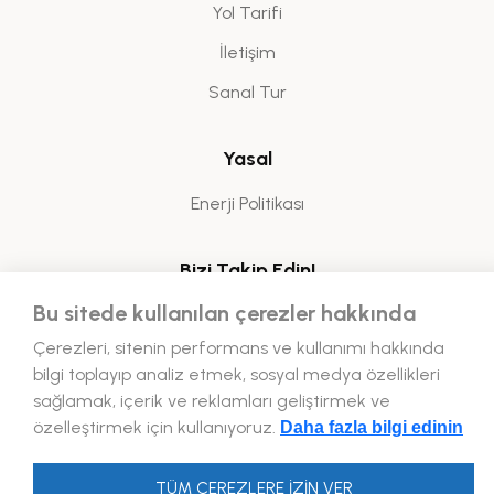
Yol Tarifi
İletişim
Sanal Tur
Yasal
Enerji Politikası
Bizi Takip Edin!
Bu sitede kullanılan çerezler hakkında
Çerezleri, sitenin performans ve kullanımı hakkında
bilgi toplayıp analiz etmek, sosyal medya özellikleri
sağlamak, içerik ve reklamları geliştirmek ve
özelleştirmek için kullanıyoruz.
2026 © Forum Aydın. TÜM HAKLARI SAKLIDIR.
Daha fazla bilgi edinin
TÜM ÇEREZLERE İZİN VER