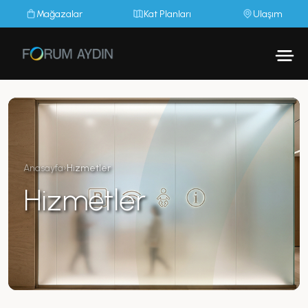
Mağazalar
Kat Planları
Ulaşım
Anasayfa
›
Hizmetler
Hizmetler