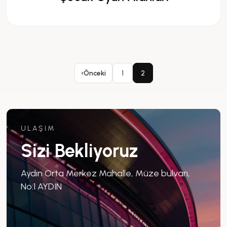
‹
Önceki
1
2
ULAŞIM
Sizi Bekliyoruz
Aydın Orta Merkez Mahalle, Müze bulvarı,
No:1 AYDIN