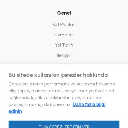
Genel
Kat Planları
Hizmetler
Yol Tarifi
İletişim
Sanal Tur
Bu sitede kullanılan çerezler hakkında
Yasal
Çerezleri, sitenin performans ve kullanımı hakkında
bilgi toplayıp analiz etmek, sosyal medya özellikleri
Enerji Politikası
sağlamak, içerik ve reklamları geliştirmek ve
özelleştirmek için kullanıyoruz.
Daha fazla bilgi
Bizi Takip Edin!
edinin
TÜM ÇEREZLERE İZİN VER