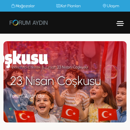
Mağazalar
Kat Planları
Ulaşım
Anasayfa
›
Etkinlik & Fırsat
›
23 Nisan Coşkusu
23 Nisan Coşkusu
Forum Aydın'da!