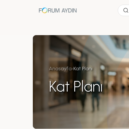
Anasayfa
›
Kat Planı
Kat Planı