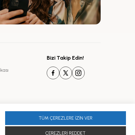
Bizi Takip Edin!
ikası
TÜM ÇEREZLERE İZİN VER
ÇEREZLERİ REDDET