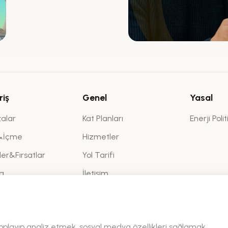
riş
Genel
Yasal
alar
Kat Planları
Enerji Polit
&İçme
Hizmetler
kler&Fırsatlar
Yol Tarifi
a
İletişim
Sanal Tur
toplayıp analiz etmek, sosyal medya özellikleri sağlamak,