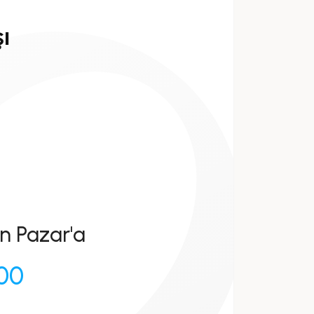
ı
n Pazar'a
:00