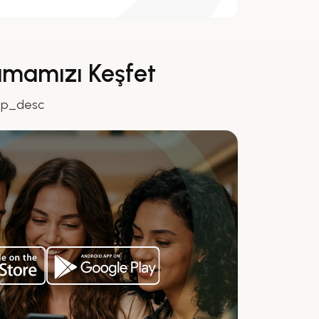
amamızı Keşfet
pp_desc