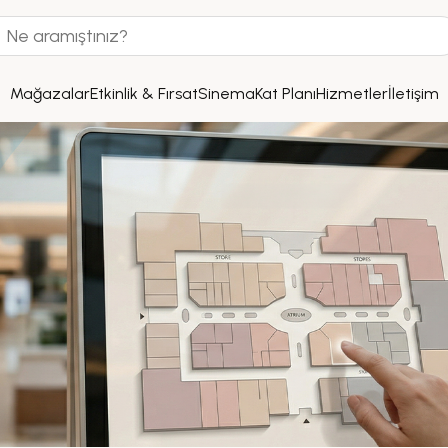
Mağazalar
Etkinlik & Fırsat
Sinema
Kat Planı
Hizmetler
İletişim