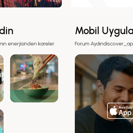
din
Mobil Uygul
nın enerjisinden kareler.
Forum Aydındiscover_a