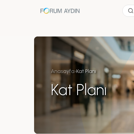
Anasayfa
›
Kat Planı
Kat Planı