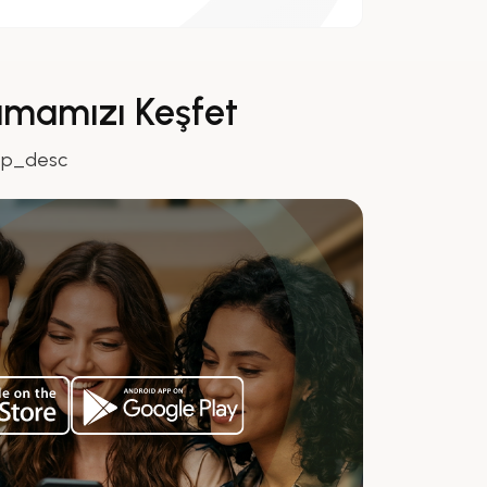
amamızı Keşfet
pp_desc