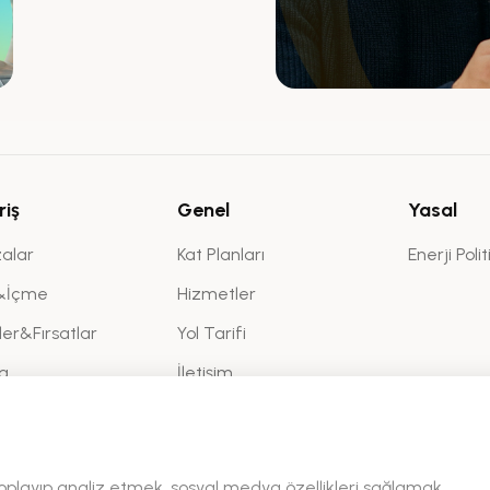
riş
Genel
Yasal
alar
Kat Planları
Enerji Polit
&İçme
Hizmetler
kler&Fırsatlar
Yol Tarifi
a
İletişim
Sanal Tur
toplayıp analiz etmek, sosyal medya özellikleri sağlamak,