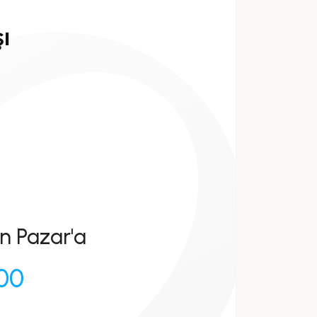
ı
n Pazar'a
:00