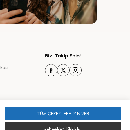
Bizi Takip Edin!
ikası
TÜM ÇEREZLERE İZİN VER
ÇEREZLERİ REDDET