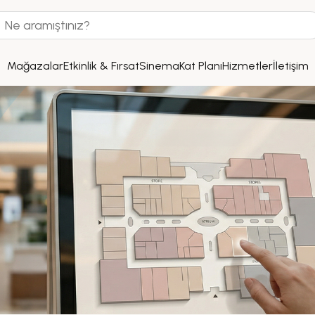
Mağazalar
Etkinlik & Fırsat
Sinema
Kat Planı
Hizmetler
İletişim