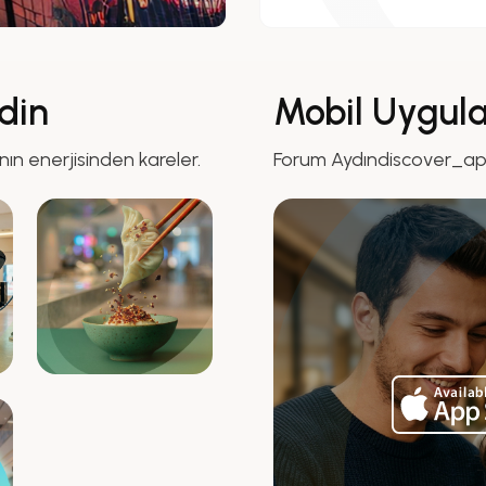
din
Mobil Uygul
nın enerjisinden kareler.
Forum Aydındiscover_a